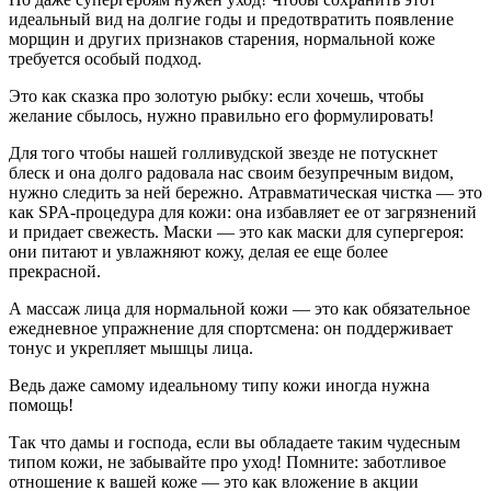
идеальный вид на долгие годы и предотвратить появление
морщин и других признаков старения, нормальной коже
требуется особый подход.
Это как сказка про золотую рыбку: если хочешь, чтобы
желание сбылось, нужно правильно его формулировать!
Для того чтобы нашей голливудской звезде не потускнет
блеск и она долго радовала нас своим безупречным видом,
нужно следить за ней бережно. Атравматическая чистка — это
как SPA-процедура для кожи: она избавляет ее от загрязнений
и придает свежесть. Маски — это как маски для супергероя:
они питают и увлажняют кожу, делая ее еще более
прекрасной.
А массаж лица для нормальной кожи — это как обязательное
ежедневное упражнение для спортсмена: он поддерживает
тонус и укрепляет мышцы лица.
Ведь даже самому идеальному типу кожи иногда нужна
помощь!
Так что дамы и господа, если вы обладаете таким чудесным
типом кожи, не забывайте про уход! Помните: заботливое
отношение к вашей коже — это как вложение в акции