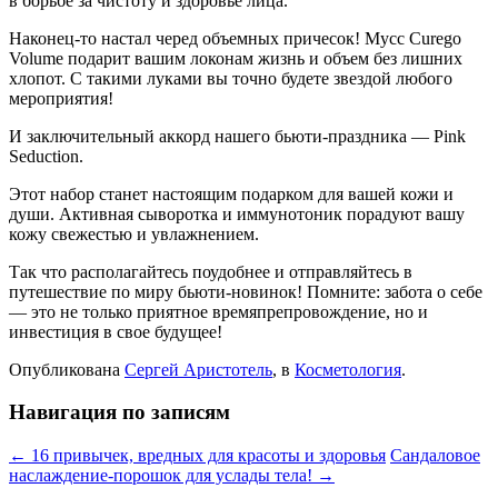
в борьбе за чистоту и здоровье лица.
Наконец-то настал черед объемных причесок! Мусс Curego
Volume подарит вашим локонам жизнь и объем без лишних
хлопот. С такими луками вы точно будете звездой любого
мероприятия!
И заключительный аккорд нашего бьюти-праздника — Pink
Seduction.
Этот набор станет настоящим подарком для вашей кожи и
души. Активная сыворотка и иммунотоник порадуют вашу
кожу свежестью и увлажнением.
Так что располагайтесь поудобнее и отправляйтесь в
путешествие по миру бьюти-новинок! Помните: забота о себе
— это не только приятное времяпрепровождение, но и
инвестиция в свое будущее!
Опубликована
Сергей Аристотель
, в
Косметология
.
Навигация по записям
← 16 привычек, вредных для красоты и здоровья
Сандаловое
наслаждение-порошок для услады тела! →